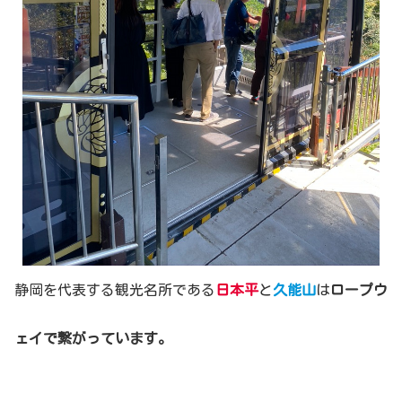
静岡を代表する観光名所である
日本平
と
久能山
は
ロープウ
ェイで繋がっています。