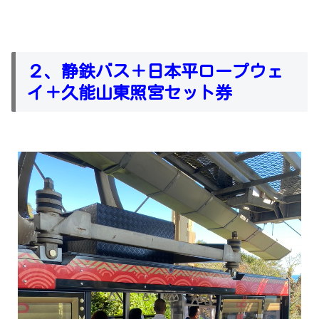
２、静鉄バス＋日本平ロープウェ
イ＋久能山東照宮セット券