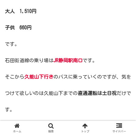
大人 1,510円
子供 660円
です。
石田街道線の乗り場は
JR静岡駅南口
です。
そこから
久能山下行き
のバスに乗っていくのですが、気を
つけて欲しいのは久能山下までの
直通運転は土日祝
だけで
す。
平日は全て途中の東大谷止まりです。
ホーム
検索
トップ
サイドバー