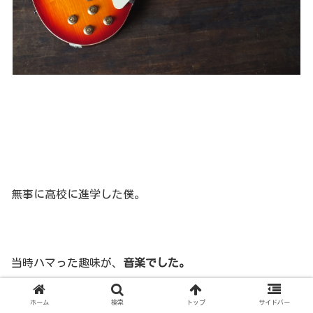
無事に高校に進学した僕。
当時ハマった趣味が、
音楽でした。
中学校の頃から母親が聞いていた、
THE ALFEE
を聴く様に
ホーム
検索
トップ
サイドバー