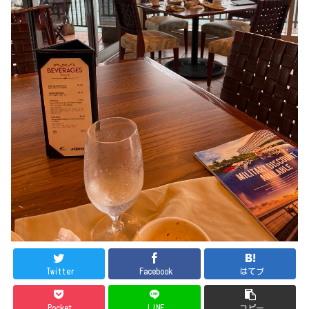
Twitter
Facebook
はてブ
Pocket
LINE
コピー