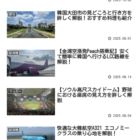
韓国大田市の見どころと行き方を
野球
詳しく解説！おすすめ料理も紹介
2025.09.01
【金浦空港発Peach搭乗記】安く
航空機
て簡単に韓国へ行けるLCC路線を
解説！
2025.08.14
【ソウル高尺スカイドーム】野球
サッカー
における座席の見え方を詳しく解
説
2025.08.04
快適な大韓航空A321 エコノミー
航空機
クラスの乗り心地を解説！