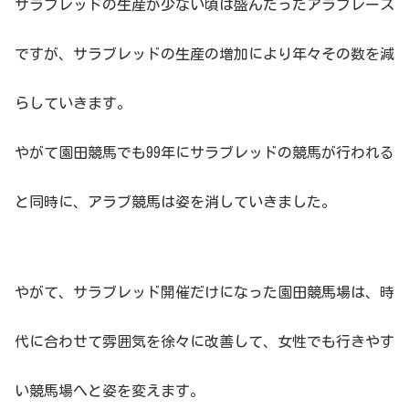
サラブレッドの生産が少ない頃は盛んだったアラブレース
ですが、サラブレッドの生産の増加により年々その数を減
らしていきます。
やがて園田競馬でも99年にサラブレッドの競馬が行われる
と同時に、アラブ競馬は姿を消していきました。
やがて、サラブレッド開催だけになった園田競馬場は、時
代に合わせて雰囲気を徐々に改善して、女性でも行きやす
い競馬場へと姿を変えます。