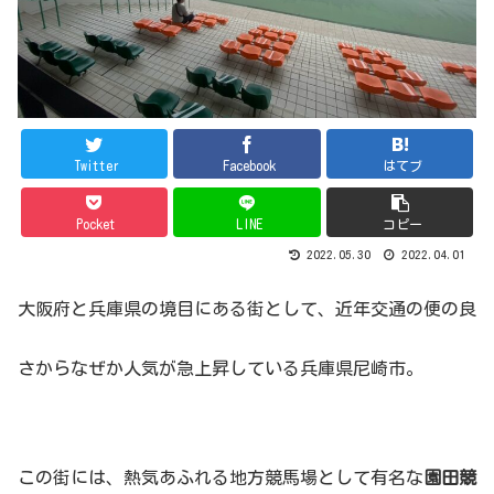
Twitter
Facebook
はてブ
Pocket
LINE
コピー
2022.05.30
2022.04.01
大阪府と兵庫県の境目にある街として、近年交通の便の良
さからなぜか人気が急上昇している兵庫県尼崎市。
この街には、熱気あふれる地方競馬場として有名な
園田競