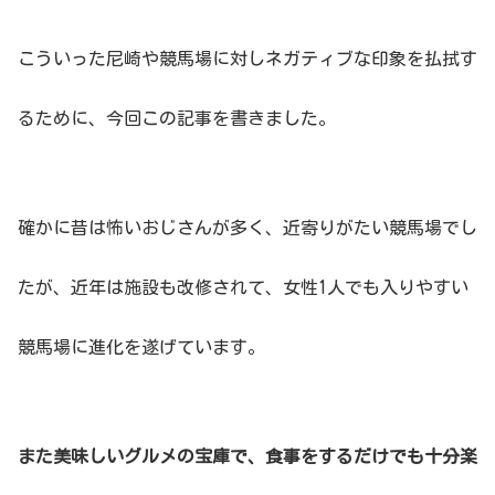
こういった尼崎や競馬場に対しネガティブな印象を払拭す
るために、今回この記事を書きました。
確かに昔は怖いおじさんが多く、近寄りがたい競馬場でし
たが、近年は施設も改修されて、女性1人でも入りやすい
競馬場に進化を遂げています。
また美味しいグルメの宝庫で、食事をするだけでも十分楽