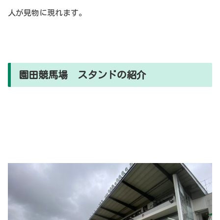
人が見物に現れます。
園田競馬場 スタンドの紹介