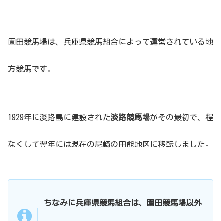
園田競馬場は、兵庫県競馬組合によって運営されている地
方競馬です。
1929年に淡路島に建設された
淡路競馬場
がその最初で、程
なくして翌年には現在の尼崎の田能地区に移転しました。
ちなみに兵庫県競馬組合は、園田競馬場以外