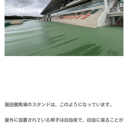
園田競馬場のスタンドは、このようになっています。
屋外に設置されている椅子は自由席で、自由に座ることが