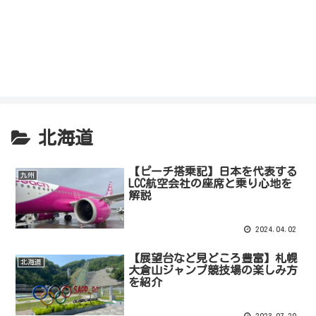
北海道
【ピーチ搭乗記】日本を代表する
九州
LCC航空会社の座席と乗り心地を
解説
2024.04.02
【展望台など見どころ豊富】札幌
北海道
大倉山ジャンプ競技場の楽しみ方
を紹介
2023.07.20