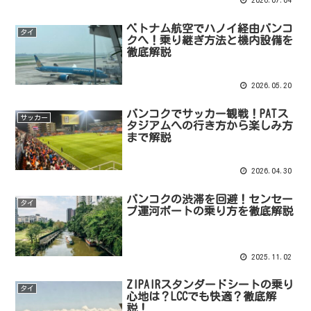
ベトナム航空でハノイ経由バンコ
タイ
クへ！乗り継ぎ方法と機内設備を
徹底解説
2026.05.20
バンコクでサッカー観戦！PATス
サッカー
タジアムへの行き方から楽しみ方
まで解説
2026.04.30
バンコクの渋滞を回避！センセー
タイ
プ運河ボートの乗り方を徹底解説
2025.11.02
ZIPAIRスタンダードシートの乗り
タイ
心地は？LCCでも快適？徹底解
説！