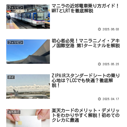
マニラの近郊電車乗り方ガイド！
フィリピン
MRTとLRTを徹底解説
2025.06.03
初心者必見！マニラニノイ・アキ
フィリピン
ノ国際空港 第1ターミナルを解説
2025.05.25
ZIPAIRスタンダードシートの乗り
タイ
心地は？LCCでも快適？徹底解
説！
2025.04.17
楽天カードのメリット・デメリッ
海外旅行
トをわかりやすく解説！初めての
クレカに最適