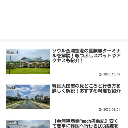
ソウル金浦空港の国際線ターミナ
航空機
ルを解説！暇つぶしスポットやア
クセスも紹介！
2025.10.05
韓国大田市の見どころと行き方を
野球
詳しく解説！おすすめ料理も紹介
2025.09.01
【金浦空港発Peach搭乗記】安く
航空機
て簡単に韓国へ行けるLCC路線を