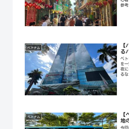
参考
【
ベトナム
る
ベト
を一
夜に
るな
【
ベトナム
地
今回