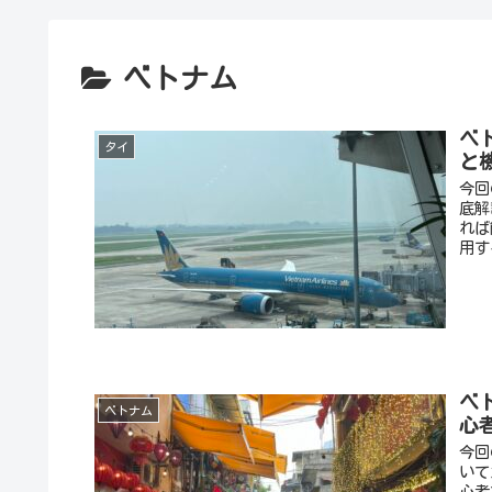
ベトナム
ベ
タイ
と
今回
底解
れば
用す
ベ
ベトナム
心
今回
いて
心者