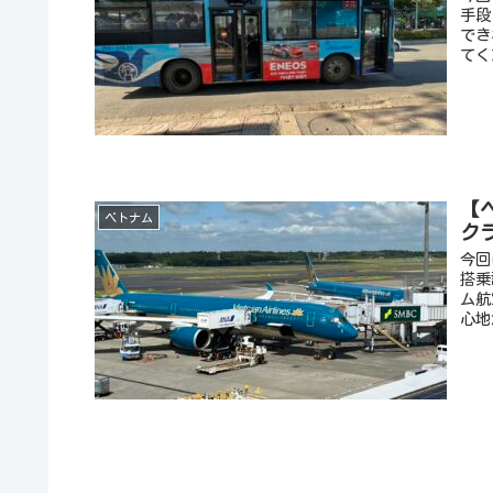
手段
でき
てく
【
ベトナム
ク
今回
搭乗
ム航
心地